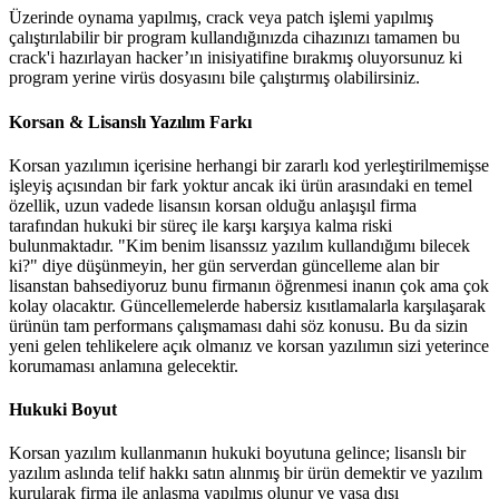
Üzerinde oynama yapılmış, crack veya patch işlemi yapılmış
çalıştırılabilir bir program kullandığınızda cihazınızı tamamen bu
crack'i hazırlayan hacker’ın inisiyatifine bırakmış oluyorsunuz ki
program yerine virüs dosyasını bile çalıştırmış olabilirsiniz.
Korsan & Lisanslı Yazılım Farkı
Korsan yazılımın içerisine herhangi bir zararlı kod yerleştirilmemişse
işleyiş açısından bir fark yoktur ancak iki ürün arasındaki en temel
özellik, uzun vadede lisansın korsan olduğu anlaşışıl firma
tarafından hukuki bir süreç ile karşı karşıya kalma riski
bulunmaktadır. "Kim benim lisanssız yazılım kullandığımı bilecek
ki?" diye düşünmeyin, her gün serverdan güncelleme alan bir
lisanstan bahsediyoruz bunu firmanın öğrenmesi inanın çok ama çok
kolay olacaktır. Güncellemelerde habersiz kısıtlamalarla karşılaşarak
ürünün tam performans çalışmaması dahi söz konusu. Bu da sizin
yeni gelen tehlikelere açık olmanız ve korsan yazılımın sizi yeterince
korumaması anlamına gelecektir.
Hukuki Boyut
Korsan yazılım kullanmanın hukuki boyutuna gelince; lisanslı bir
yazılım aslında telif hakkı satın alınmış bir ürün demektir ve yazılım
kurularak firma ile anlaşma yapılmış olunur ve yasa dışı