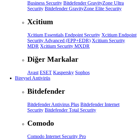
Business Security
Bitdefender GravityZone Ultra
Security
Bitdefender GravityZone Elite Security
Xcitium
Xcitium Essentials Endpoint Security
Xcitium Endpoint
Security Advanced (EPP+EDR)
Xcitium Security
MDR
Xcitium Security MXDR
Diğer Markalar
Avast
ESET
Kaspersky
Sophos
Bireysel Antivirüs
Bitdefender
Bitdefender Antivirus Plus
Bitdefender Internet
Security
Bitdefender Total Security
Comodo
Comodo Internet Security Pro