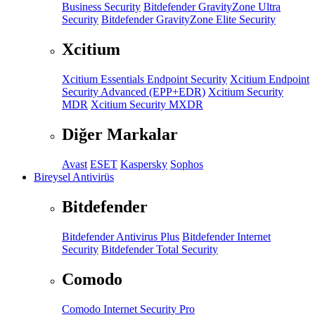
Business Security
Bitdefender GravityZone Ultra
Security
Bitdefender GravityZone Elite Security
Xcitium
Xcitium Essentials Endpoint Security
Xcitium Endpoint
Security Advanced (EPP+EDR)
Xcitium Security
MDR
Xcitium Security MXDR
Diğer Markalar
Avast
ESET
Kaspersky
Sophos
Bireysel Antivirüs
Bitdefender
Bitdefender Antivirus Plus
Bitdefender Internet
Security
Bitdefender Total Security
Comodo
Comodo Internet Security Pro