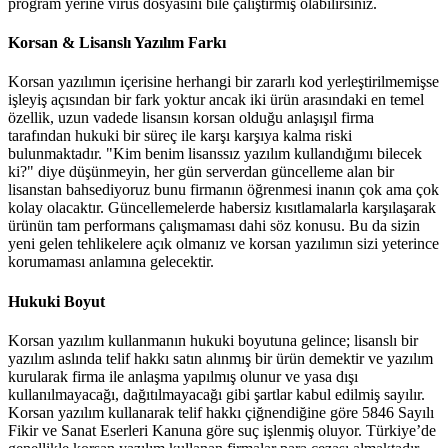
program yerine virüs dosyasını bile çalıştırmış olabilirsiniz.
Korsan & Lisanslı Yazılım Farkı
Korsan yazılımın içerisine herhangi bir zararlı kod yerleştirilmemişse
işleyiş açısından bir fark yoktur ancak iki ürün arasındaki en temel
özellik, uzun vadede lisansın korsan olduğu anlaşışıl firma
tarafından hukuki bir süreç ile karşı karşıya kalma riski
bulunmaktadır. "Kim benim lisanssız yazılım kullandığımı bilecek
ki?" diye düşünmeyin, her gün serverdan güncelleme alan bir
lisanstan bahsediyoruz bunu firmanın öğrenmesi inanın çok ama çok
kolay olacaktır. Güncellemelerde habersiz kısıtlamalarla karşılaşarak
ürünün tam performans çalışmaması dahi söz konusu. Bu da sizin
yeni gelen tehlikelere açık olmanız ve korsan yazılımın sizi yeterince
korumaması anlamına gelecektir.
Hukuki Boyut
Korsan yazılım kullanmanın hukuki boyutuna gelince; lisanslı bir
yazılım aslında telif hakkı satın alınmış bir ürün demektir ve yazılım
kurularak firma ile anlaşma yapılmış olunur ve yasa dışı
kullanılmayacağı, dağıtılmayacağı gibi şartlar kabul edilmiş sayılır.
Korsan yazılım kullanarak telif hakkı çiğnendiğine göre 5846 Sayılı
Fikir ve Sanat Eserleri Kanuna göre suç işlenmiş oluyor. Türkiye’de