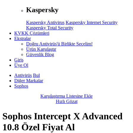
Kaspersky
Kaspersky Antivirus
Kaspersky Internet Security
Kaspersky Total Security
KVKK Çözümleri
Ekstralar
Doğru Antivirüs'ü Birlikte Seçelim!
Ürün Karşılaştır
Güvenlik Blog
Giriş
Üye Ol
Antivirüs
Bul
Diğer Markalar
Sophos
Karşılaştırma Listesine Ekle
Hızlı Gözat
Sophos Intercept X Advanced
10.8 Özel Fiyat Al