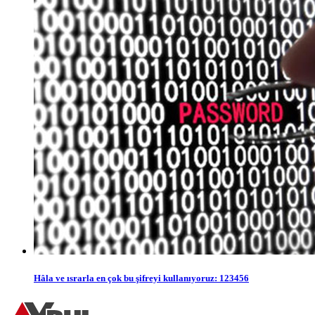
Hâla ve ısrarla en çok bu şifreyi kullanıyoruz: 123456