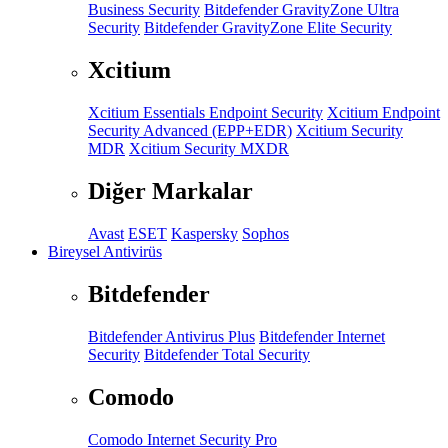
Business Security
Bitdefender GravityZone Ultra
Security
Bitdefender GravityZone Elite Security
Xcitium
Xcitium Essentials Endpoint Security
Xcitium Endpoint
Security Advanced (EPP+EDR)
Xcitium Security
MDR
Xcitium Security MXDR
Diğer Markalar
Avast
ESET
Kaspersky
Sophos
Bireysel Antivirüs
Bitdefender
Bitdefender Antivirus Plus
Bitdefender Internet
Security
Bitdefender Total Security
Comodo
Comodo Internet Security Pro