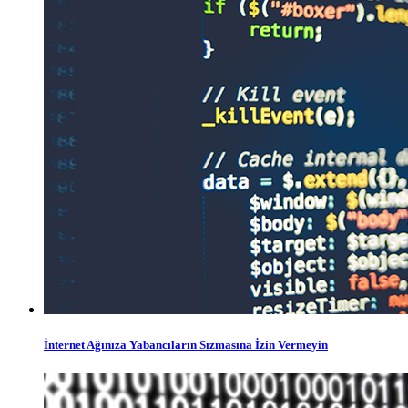
İnternet Ağınıza Yabancıların Sızmasına İzin Vermeyin