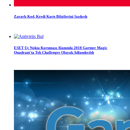
Zararlı Kod, Kredi Kartı Bilgilerini Sızdırdı
ESET Uç Nokta Koruması Alanında 2018 Gartner Magic
Quadrant'ta Tek Challenger Olarak Adlandırıldı