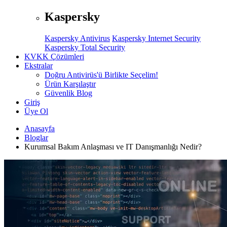
Kaspersky
Kaspersky Antivirus
Kaspersky Internet Security
Kaspersky Total Security
KVKK Çözümleri
Ekstralar
Doğru Antivirüs'ü Birlikte Seçelim!
Ürün Karşılaştır
Güvenlik Blog
Giriş
Üye Ol
Anasayfa
Bloglar
Kurumsal Bakım Anlaşması ve IT Danışmanlığı Nedir?